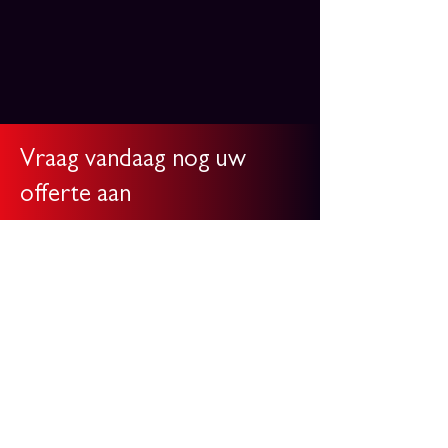
Vraag vandaag nog uw
offerte aan
Bent u op zoek naar een degelijk
meettoestel voor uw project? Kom
langs in onze
doe-het-zelfzaak
in
Ham voor advies op maat of vraag
eenvoudig een offerte aan via het
contactformulier
. Wij helpen u
graag verder met het juiste
meettoestel voor elke toepassing. U