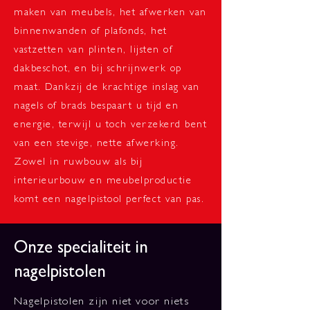
maken van meubels, het afwerken van
binnenwanden of plafonds, het
vastzetten van plinten, lijsten of
dakbeschot, en bij schrijnwerk op
maat. Dankzij de krachtige inslag van
nagels of brads bespaart u tijd en
energie, terwijl u toch verzekerd bent
van een stevige, nette afwerking.
Zowel in ruwbouw als bij
interieurbouw en meubelproductie
komt een nagelpistool perfect van pas.
Onze specialiteit in
nagelpistolen
Nagelpistolen zijn niet voor niets