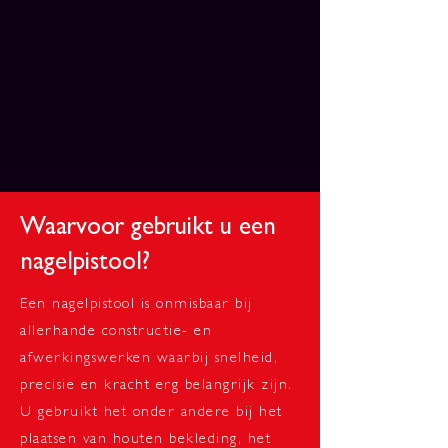
Waarvoor gebruikt u een
nagelpistool?
Een nagelpistool is onmisbaar bij
allerhande constructie- en
afwerkingswerken waarbij snelheid,
precisie en kracht erg belangrijk zijn.
U gebruikt het onder andere bij het
plaatsen van houten bekleding, het