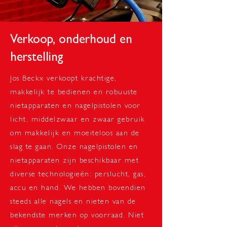
Verkoop, onderhoud en
herstelling
Jos Beckx verkoopt krachtige,
makkelijk te bedienen en robuuste
nietapparaten en nagelpistolen voor
licht, middelzwaar en zwaar gebruik
om makkelijk en moeiteloos aan de
slag te gaan. Onze nagelpistolen en
nietapparaten zijn beschikbaar met
diverse technologieën: perslucht, gas,
accu en hand. We hebben bovendien
steeds alle nagels en nieten van de
bekendste merken op voorraad. Niet