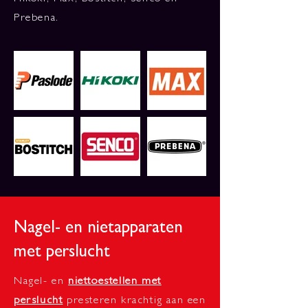
Prebena.
Nagel- en nietapparaten
met perslucht
Nagel- en
niettoestellen met
perslucht
presteren krachtig aan een