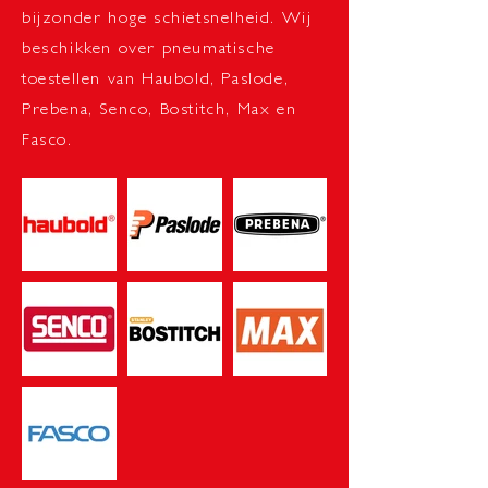
bijzonder hoge schietsnelheid. Wij
beschikken over pneumatische
toestellen van Haubold, Paslode,
Prebena, Senco, Bostitch, Max en
Fasco.